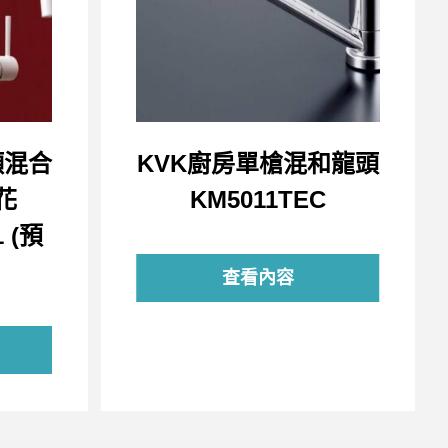
頸混合
KVK廚房單槍混和龍頭
花
KM5011TEC
 (預
查看內容