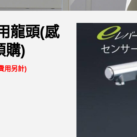
用龍頭(感
預購)
費用另計)