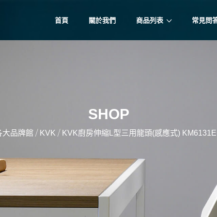
首頁
關於我們
商品列表
常見問
SHOP
/
/
各大品牌館
KVK
KVK廚房伸縮L型三用龍頭(感應式) KM6131EC