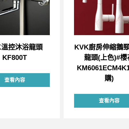
K溫控沐浴龍頭
KVK廚房伸縮鵝
KF800T
龍頭(上色)#櫻
KM6061ECM4K1
購)
查看內容
查看內容