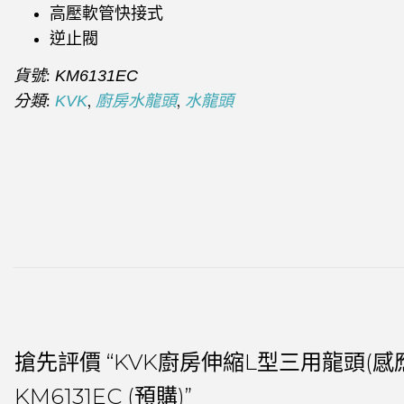
高壓軟管快接式
逆止閥
貨號:
KM6131EC
分類:
,
,
KVK
廚房水龍頭
水龍頭
搶先評價 “KVK廚房伸縮L型三用龍頭(感
KM6131EC (預購)”