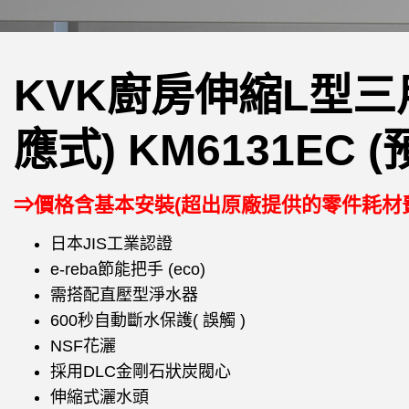
KVK廚房伸縮L型三
應式) KM6131EC (
⇒價格含基本安裝(超出原廠提供的零件耗材
日本JIS工業認證
e-reba節能把手 (eco)
需搭配直壓型淨水器
600秒自動斷水保護( 誤觸 )
NSF花灑
採用DLC金剛石狀炭閥心
伸縮式灑水頭