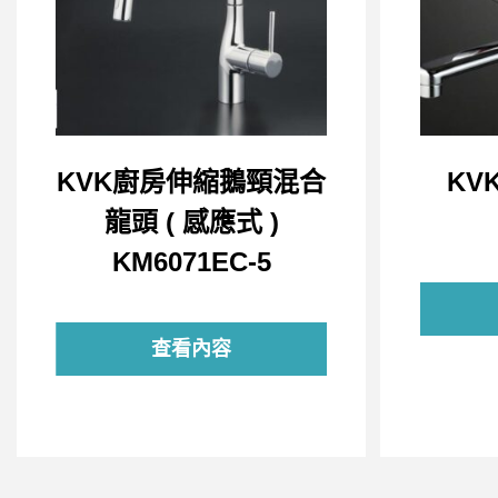
KVK廚房伸縮鵝頸混合
KV
龍頭 ( 感應式 )
KM6071EC-5
查看內容