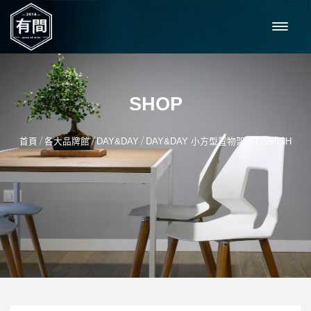
SHOP
/
/
/
首頁
各大品牌館
DAY&DAY
DAY&DAY 小方型置物架 ST2295SH