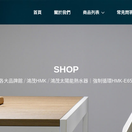
首頁
關於我們
商品列表
常見問
SHOP
/
/
各大品牌館
鴻茂HMK
鴻茂太陽能熱水器｜強制循環HMK-E65-