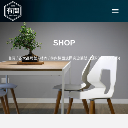
SHOP
/
/
/
首頁
各大品牌館
林內
林內檯面式極炎玻璃雙口爐RB-M2720G(B)