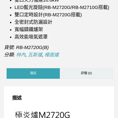
LED藍光旋鈕(RB-M2720G/RB-M2710G搭載)
雙口定時設計(RB-M2720G搭載)
全密封式防漏設計
寬幅鑄鐵爐架
高效能吸氣遮罩
貨號:
RB-M2720G(B)
分類:
,
,
林內
瓦斯爐
檯面爐
描述
評價 (0)
描述