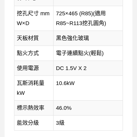
挖孔尺寸 mm
725×465 (R85)(適用
W×D
R85~R113挖孔圓角)
天板材質
黑色強化玻璃
點火方式
電子連續點火(輕鬆)
使用電源
DC 1.5V X 2
瓦斯消耗量
10.6kW
kW
標示熱效率
46.0%
能效分級
3級