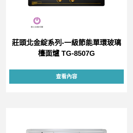
莊頭北金綻系列-一級節能單環玻璃
檯面爐 TG-8507G
查看內容