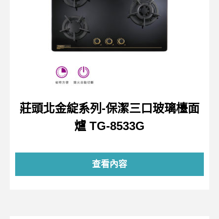
莊頭北金綻系列-保潔三口玻璃檯面
爐 TG-8533G
查看內容