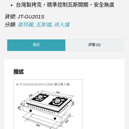
台灣製拷克，精準控制瓦斯開關，安全無虞
貨號:
JT-GU201S
分類:
,
,
喜特麗
瓦斯爐
崁入爐
描述
評價 (0)
描述