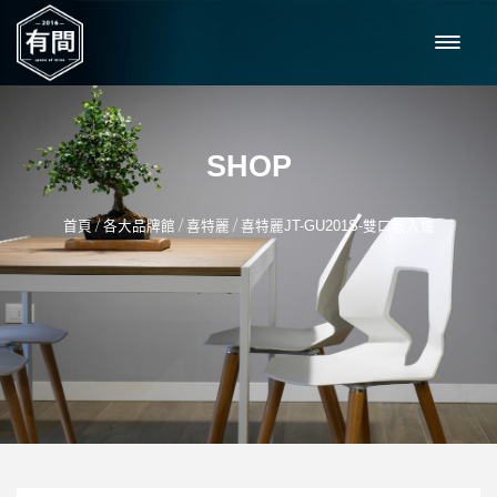
SHOP
/
/
/
首頁
各大品牌館
喜特麗
喜特麗JT-GU201S-雙口嵌入爐