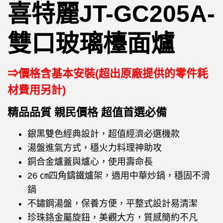
喜特麗JT-GC205A-
雙口玻璃檯面爐
⇒價格含基本安裝(超出原廠提供的零件耗
材費用另計)
精品品質 親民價格 超值首選必備
銀黑雙色經典設計，超值經濟必選機款
湯盤進氣方式，穩火力料理神助攻
銅合金爐蓋與爐心，使用壽命長
26 ㎝四角鑄鐵爐架，適用中華炒鍋，穩固不滑
鍋
不鏽鋼湯盤，保養方便，平整式設計易清潔
珍珠鉻金屬旋鈕，美觀大方，質感簡約不凡