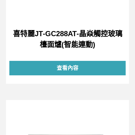
喜特麗JT-GC288AT-晶焱觸控玻璃
檯面爐(智能連動)
查看內容