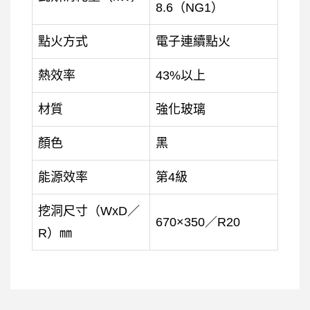
8.6（NG1）
點火方式
電子連續點火
熱效率
43%以上
材質
強化玻璃
顏色
黑
能源效率
第4級
挖洞尺寸（WxD／
670×350／R20
R）㎜