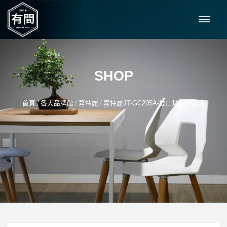
SHOP
/
/
/
首頁
各大品牌館
喜特麗
喜特麗JT-GC205A-雙口玻璃檯面爐