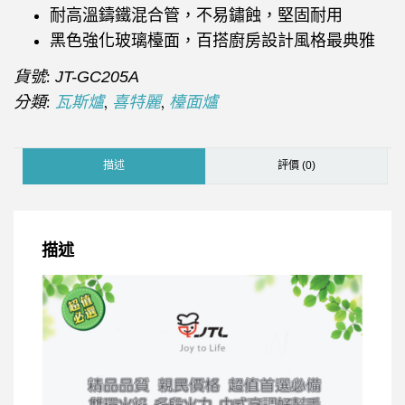
耐高溫鑄鐵混合管，不易鏽蝕，堅固耐用
黑色強化玻璃檯面，百搭廚房設計風格最典雅
貨號:
JT-GC205A
分類:
,
,
瓦斯爐
喜特麗
檯面爐
描述
評價 (0)
描述