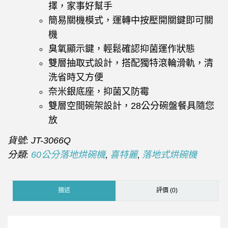
擇，家事好幫手
簡易關機模式，運轉中按壓開關鍵即可關
機
臭氧顯示鍵，輕鬆確認抑菌運作狀態
雙層抽取式設計，搭配獨特滾輪滑軌，清
洗省時又方便
奈米銀底座，抑菌又防霉
雙層空間碗架設計，
28
公分碗盤餐具隨您
放
貨號:
JT-3066Q
分類:
,
,
60公分落地烘碗機
喜特麗
落地式烘碗機
描述
評價 (0)