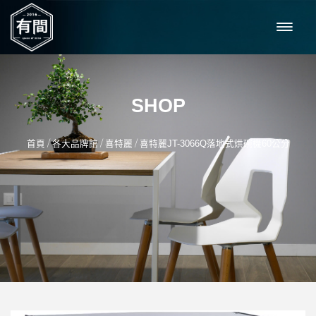
SHOP
/
/
/
首頁
各大品牌館
喜特麗
喜特麗JT-3066Q落地式烘碗機60公分