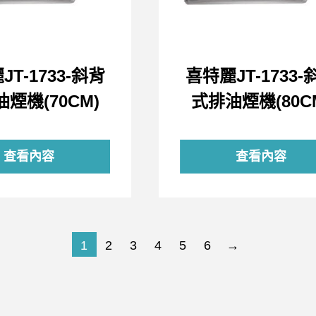
T-1733-斜背
喜特麗JT-1733-
煙機(70CM)
式排油煙機(80C
查看內容
查看內容
1
2
3
4
5
6
→