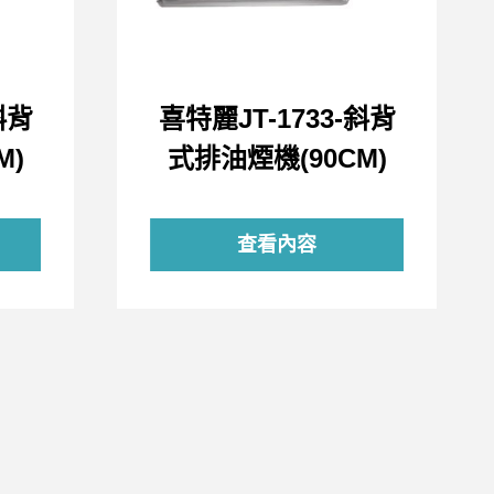
斜背
喜特麗JT-1733-斜背
M)
式排油煙機(90CM)
查看內容