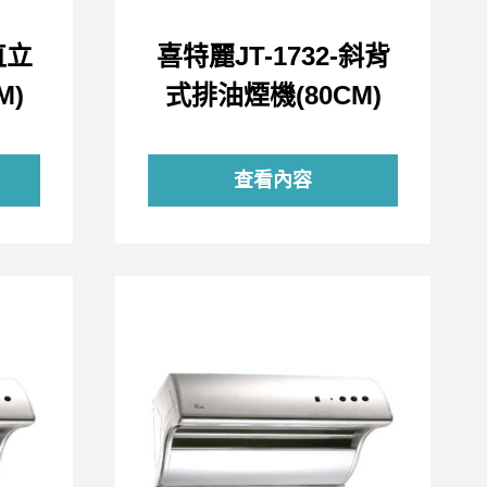
直立
喜特麗JT-1732-斜背
M)
式排油煙機(80CM)
查看內容