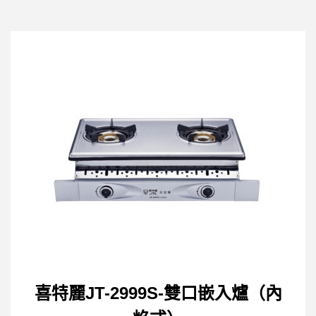
喜特麗JT-2999S-雙口嵌入爐（內