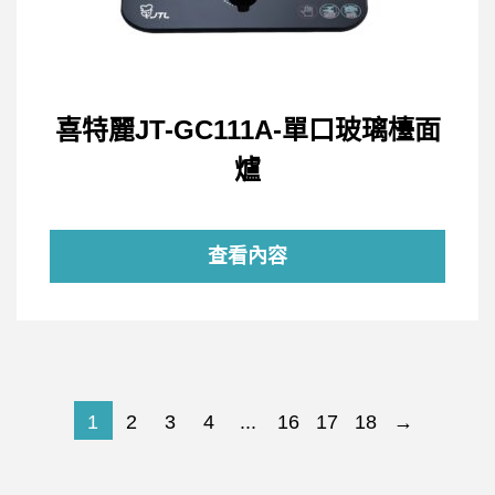
喜特麗JT-GC111A-單口玻璃檯面
爐
查看內容
1
2
3
4
...
16
17
18
→