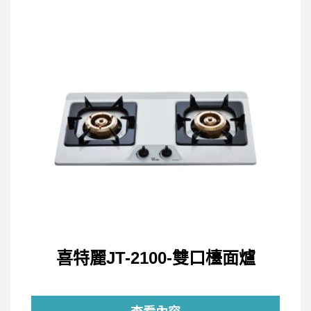
喜特麗JT-2100-雙口檯面爐