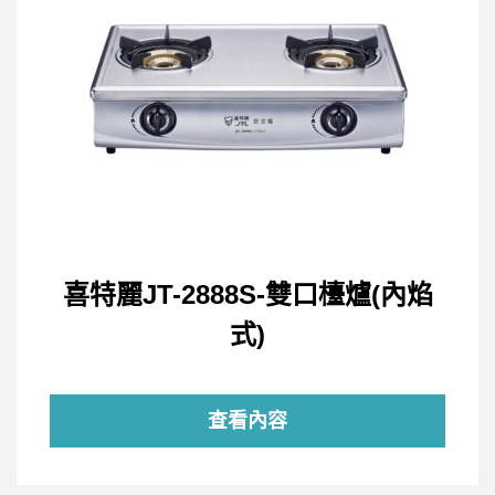
喜特麗JT-2888S-雙口檯爐(內焰
式)
查看內容