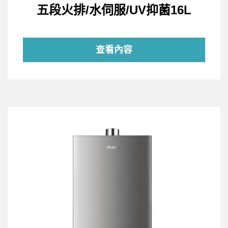
五段火排/水伺服/UV抑菌16L
查看內容