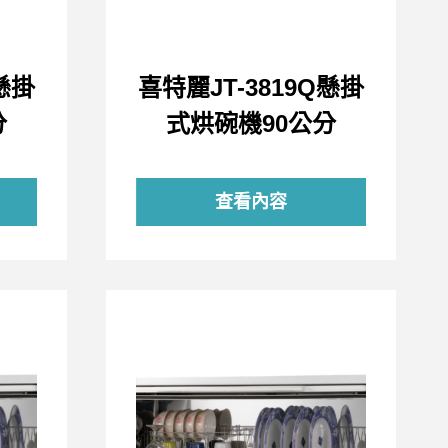
Q懸掛
喜特麗JT-3819Q懸掛
分
式烘碗機90公分
查看內容