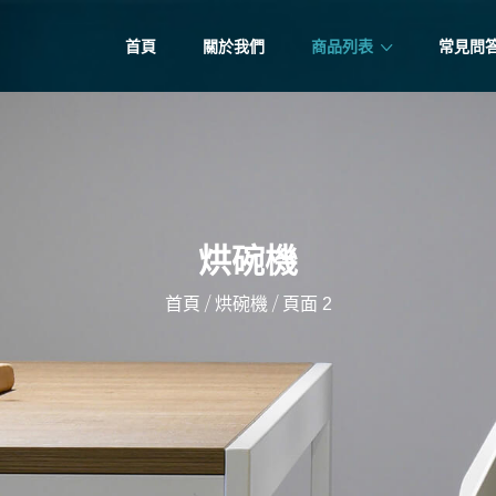
首頁
關於我們
商品列表
常見問
烘碗機
/
/
首頁
烘碗機
頁面 2