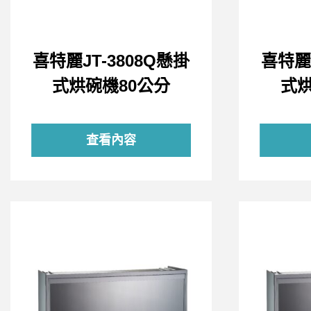
喜特麗JT-3808Q懸掛
喜特麗J
式烘碗機80公分
式烘
查看內容