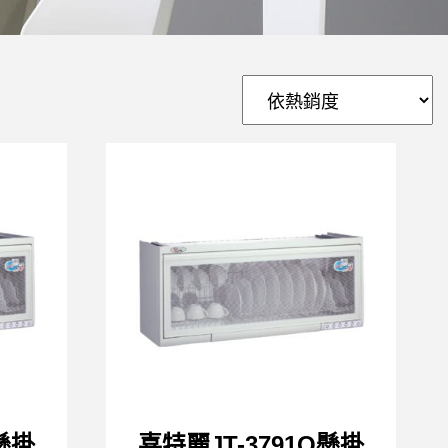
Q懸掛
喜特麗JT-3791Q懸掛