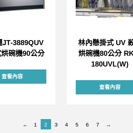
JT-3889QUV
林內懸掛式 UV 
烘碗機90公分
烘碗機80公分 RK
180UVL(W)
查看內容
查看內容
←
1
2
3
4
5
6
7
→