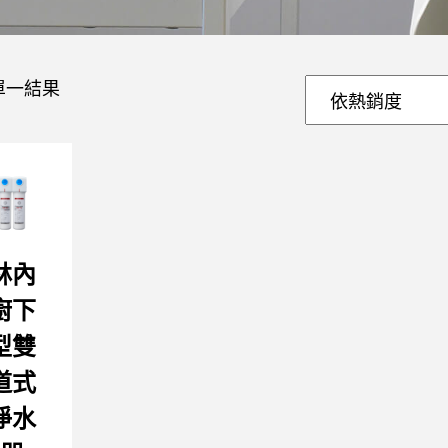
單一結果
林內
廚下
型雙
道式
淨水