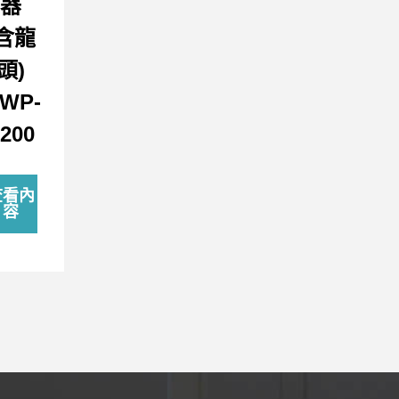
器
(含龍
頭)
WP-
200
查看內
容