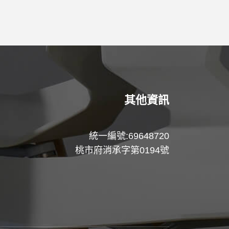
其他資訊
統一編號:69648720
桃市府消承字第0194號