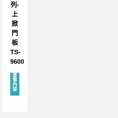
列-
上
掀
門
板
TS-
9600
查
看
內
容