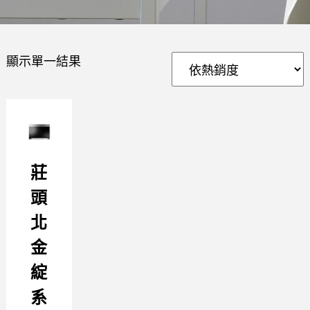
顯示單一結果
莊
頭
北
金
綻
系