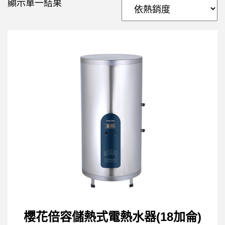
顯示單一結果
櫻花倍容儲熱式電熱水器(18加侖)