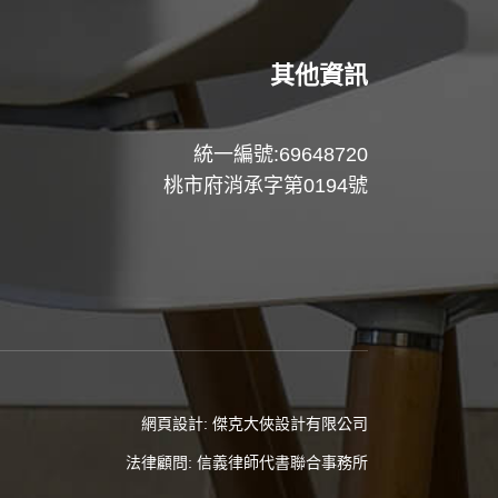
其他資訊
統一編號:69648720
桃市府消承字第0194號
網頁設計:
傑克大俠設計有限公司
法律顧問:
信義律師代書聯合事務所