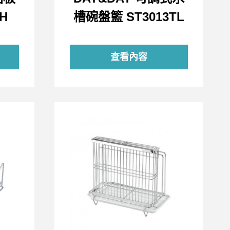
H
槽碗盤籃 ST3013TL
查看內容