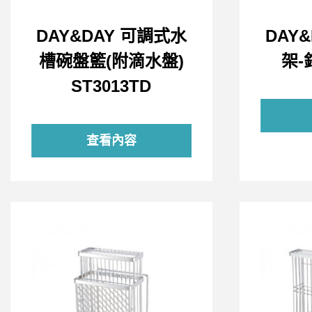
DAY&DAY 可調式水
DAY
槽碗盤籃(附滴水盤)
架-
ST3013TD
查看內容