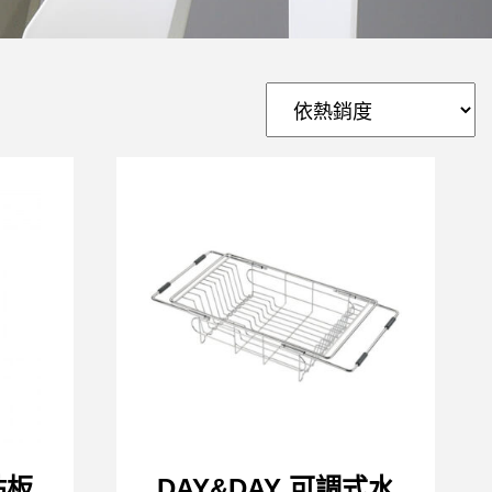
砧板
DAY&DAY 可調式水