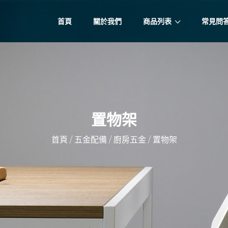
首頁
關於我們
商品列表
常見問
置物架
/
/
/
首頁
五金配備
廚房五金
置物架